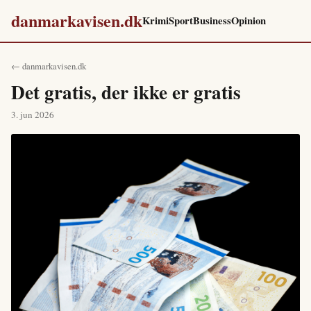
danmarkavisen.dk
Krimi
Sport
Business
Opinion
← danmarkavisen.dk
Det gratis, der ikke er gratis
3. jun 2026