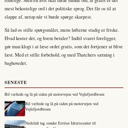
rimelige. Men en avis skal turde minde om, at gratis er det
mest bekostelige ord i det politiske sprog. Det får os til at
slappe af, netop når vi burde spørge skarpest.
Så lad os stille spørgsmålet, mens løfterne stadig er friske.
Hvad koster det, og hvem betaler? Indtil svaret foreligger,
gør man klogt i at læse ordet gratis, som det fortjener at blive
læst. Med et stille forbehold, og med Thatchers sætning i
baghovedet.
SENESTE
Bil væltede og lå på siden på motorvejen ved Vejlefjordbroen
Bil væltede og lå på siden på motorvejen ved
Vejlefjordbroen
Nedslidt tag sender Erritsø Idrætscenter til