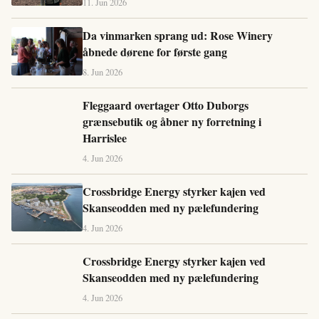
11. Jun 2026
Da vinmarken sprang ud: Rose Winery
åbnede dørene for første gang
8. Jun 2026
Fleggaard overtager Otto Duborgs
grænsebutik og åbner ny forretning i
Harrislee
4. Jun 2026
Crossbridge Energy styrker kajen ved
Skanseodden med ny pælefundering
4. Jun 2026
Crossbridge Energy styrker kajen ved
Skanseodden med ny pælefundering
4. Jun 2026