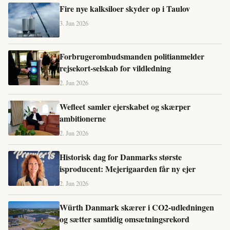
Fire nye kalksiloer skyder op i Taulov
3. Jun 2026
Forbrugerombudsmanden politianmelder
rejsekort-selskab for vildledning
2. Jun 2026
Wefleet samler ejerskabet og skærper
ambitionerne
2. Jun 2026
Historisk dag for Danmarks største
isproducent: Mejerigaarden får ny ejer
2. Jun 2026
Würth Danmark skærer i CO2-udledningen
og sætter samtidig omsætningsrekord