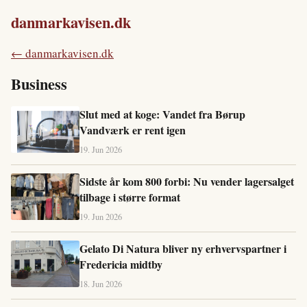
danmarkavisen.dk
← danmarkavisen.dk
Business
Slut med at koge: Vandet fra Børup
Vandværk er rent igen
19. Jun 2026
Sidste år kom 800 forbi: Nu vender lagersalget
tilbage i større format
19. Jun 2026
Gelato Di Natura bliver ny erhvervspartner i
Fredericia midtby
18. Jun 2026