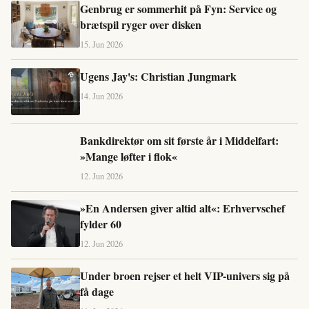
Genbrug er sommerhit på Fyn: Service og
brætspil ryger over disken
15. Jun 2026
Ugens Jay's: Christian Jungmark
14. Jun 2026
Bankdirektør om sit første år i Middelfart:
»Mange løfter i flok«
12. Jun 2026
»En Andersen giver altid alt«: Erhvervschef
fylder 60
12. Jun 2026
Under broen rejser et helt VIP-univers sig på
få dage