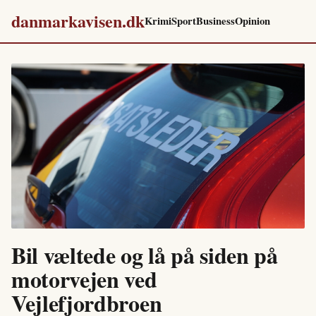
danmarkavisen.dk
Krimi
Sport
Business
Opinion
Bil væltede og lå på siden på
motorvejen ved
Vejlefjordbroen