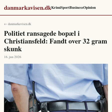
danmarkavisen.dk
Krimi
Sport
Business
Opinion
← danmarkavisen.dk
Politiet ransagede bopæl i
Christiansfeld: Fandt over 32 gram
skunk
16. jun 2026