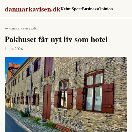
danmarkavisen.dk
Krimi
Sport
Business
Opinion
← danmarkavisen.dk
Pakhuset får nyt liv som hotel
1. jun 2026