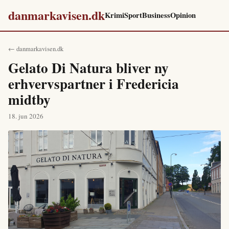
danmarkavisen.dk
Krimi
Sport
Business
Opinion
← danmarkavisen.dk
Gelato Di Natura bliver ny
erhvervspartner i Fredericia
midtby
18. jun 2026