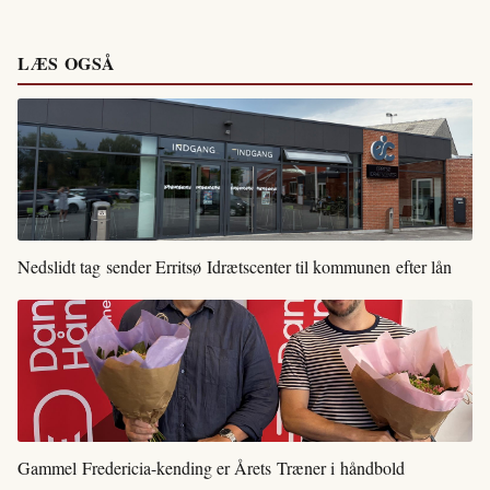
LÆS OGSÅ
Nedslidt tag sender Erritsø Idrætscenter til kommunen efter lån
Gammel Fredericia-kending er Årets Træner i håndbold