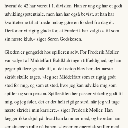
hvoraf de 42 har været i 1. division. Han er ung og har et godt
udviklingspotentiale, men han har også bevist, at han har
kvaliteterne til at træde ind og gøre en forskel fra dag ét.
Derfor er vi rigtig glade for, at Frederik har valgt os til som
sin næste klub,« siger Søren Godskesen.
Glæden er gengældt hos spilleren selv. For Frederik Møller
var valget af Middelfart Boldklub ingen tilfældighed, og han
peger på flere grunde til, at det netop blev her, det næste
skridt skulle tages. »Jeg ser Middelfart som et rigtig godt
sted for mig, og som et sted, hvor jeg kan udvikle mig som
spiller og som person. Spillestilen her passer virkelig godt til
mig, og jeg føler, det er det helt rigtige sted, når jeg vil tage
næste skridt i min karriere,« siger Frederik Møller. Han
lægger ikke skjul på, hvad han kommer med, og hvordan han
ser sin egen rolle på banen. »Jeg er en energisk spiller med