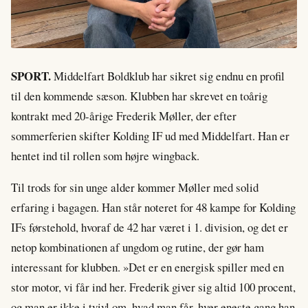
SPORT.
Middelfart Boldklub har sikret sig endnu en profil
til den kommende sæson. Klubben har skrevet en toårig
kontrakt med 20-årige Frederik Møller, der efter
sommerferien skifter Kolding IF ud med Middelfart. Han er
hentet ind til rollen som højre wingback.
Til trods for sin unge alder kommer Møller med solid
erfaring i bagagen. Han står noteret for 48 kampe for Kolding
IFs førstehold, hvoraf de 42 har været i 1. division, og det er
netop kombinationen af ungdom og rutine, der gør ham
interessant for klubben. »Det er en energisk spiller med en
stor motor, vi får ind her. Frederik giver sig altid 100 procent,
og man er ikke i tvivl om, hvad man får, hver eneste gang han