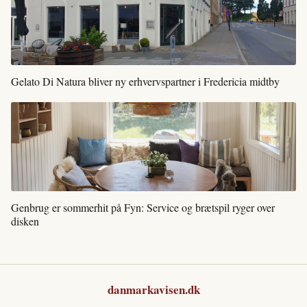
Gelato Di Natura bliver ny erhvervspartner i Fredericia midtby
Genbrug er sommerhit på Fyn: Service og brætspil ryger over
disken
danmarkavisen.dk