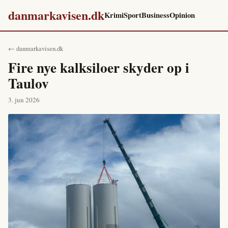
danmarkavisen.dk
Krimi
Sport
Business
Opinion
← danmarkavisen.dk
Fire nye kalksiloer skyder op i
Taulov
3. jun 2026