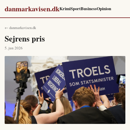
danmarkavisen.dk
Krimi
Sport
Business
Opinion
← danmarkavisen.dk
Sejrens pris
5. jun 2026