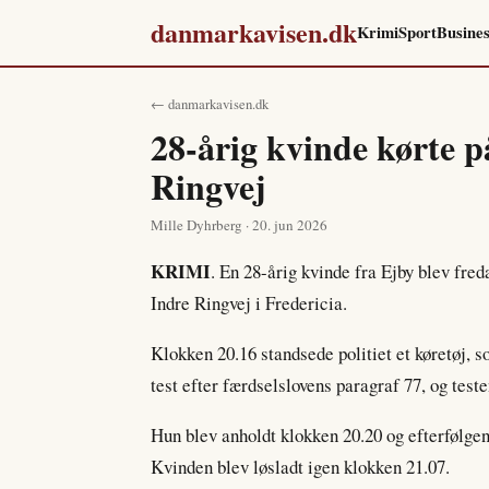
danmarkavisen.dk
Krimi
Sport
Busine
← danmarkavisen.dk
28-årig kvinde kørte p
Ringvej
Mille Dyhrberg · 20. jun 2026
KRIMI
. En 28-årig kvinde fra Ejby blev fred
Indre Ringvej i Fredericia.
Klokken 20.16 standsede politiet et køretøj, s
test efter færdselslovens paragraf 77, og teste
Hun blev anholdt klokken 20.20 og efterfølgend
Kvinden blev løsladt igen klokken 21.07.