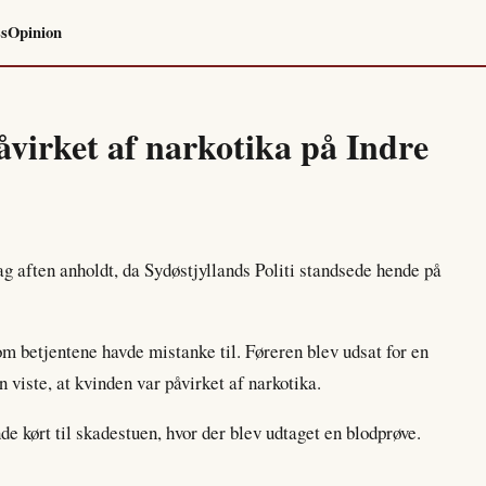
ss
Opinion
åvirket af narkotika på Indre
ag aften anholdt, da Sydøstjyllands Politi standsede hende på
om betjentene havde mistanke til. Føreren blev udsat for en
n viste, at kvinden var påvirket af narkotika.
e kørt til skadestuen, hvor der blev udtaget en blodprøve.